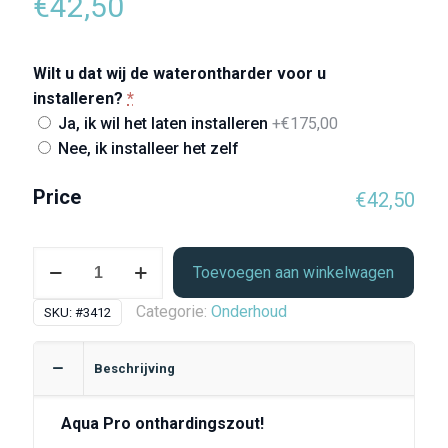
€
42,50
Wilt u dat wij de waterontharder voor u
installeren?
*
Ja, ik wil het laten installeren
+€175,00
Nee, ik installeer het zelf
Price
€
42,50
Aqua
Toevoegen aan winkelwagen
pro
zout
Categorie:
Onderhoud
SKU:
#3412
tabletten
3X15
Beschrijving
KG
aantal
Aqua Pro onthardingszout!