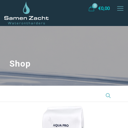
0
€
0,00
Shop