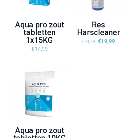
Aqua pro zout
Res
tabletten
Harscleaner
1x15KG
Oorspronkelijke
Huidige
€
19,99
€
24,99
prijs
prijs
€
14,99
was:
is:
€24,99.
€19,99.
Aqua pro zout