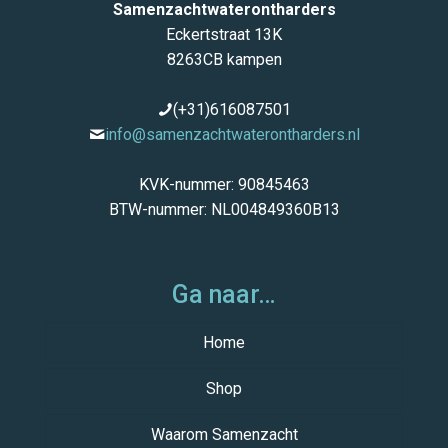
Samenzachtwaterontharders
Eckertstraat 13K
8263CB kampen
(+31)616087501
info@samenzachtwaterontharders.nl
KVK-nummer: 90845463
BTW-nummer: NL004849360B13
Ga naar…
Home
Shop
Waarom Samenzacht
Samenzacht Deluxe