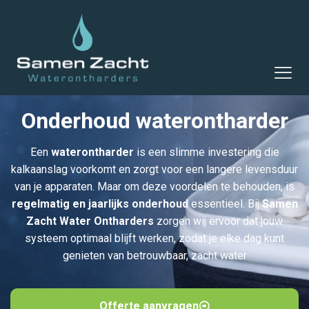
Onderhoud waterontharder
Een
waterontharder
is een slimme investering die
kalkaanslag voorkomt en zorgt voor een langere levensduur
van je apparaten. Maar om deze voordelen te behouden, is
regelmatig en jaarlijks onderhoud
essentieel. Bij
Samen
Zacht Water Ontharders
zorgen wij ervoor dat jouw
systeem optimaal blijft werken, zodat je elke dag kunt
genieten van betrouwbaar, zacht water
Offerte aanvragen