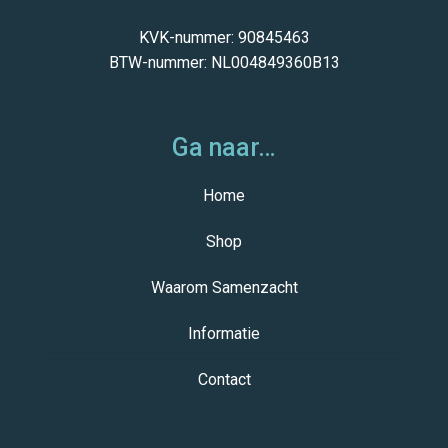
KVK-nummer: 90845463
BTW-nummer: NL004849360B13
Ga naar…
Home
Shop
Waarom Samenzacht
Samenzacht Deluxe
Samenzacht Premium Ceramic
Informatie
Accessoires
Contact
Storing
Onderhoud
Montage